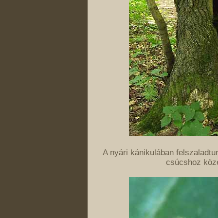
A nyári kánikulában felszaladtu
csúcshoz köze