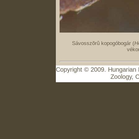
Sávosszõrû kopogóbogár (
H
vékon
Copyright © 2009. Hungarian 
Zoology, C