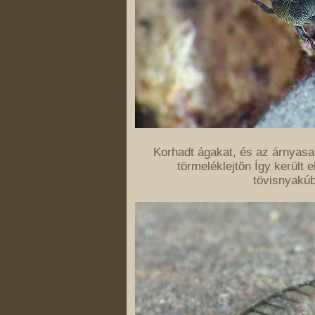
Korhadt ágakat, és az árnyasa
törmeléklejtõn Így került 
tövisnyakúb