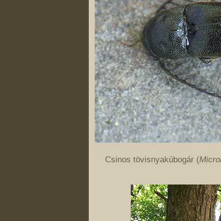
Csinos tövisnyakúbogár (
Micro