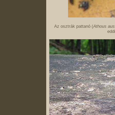
Az osztrák pattanó (
Athous aus
edd