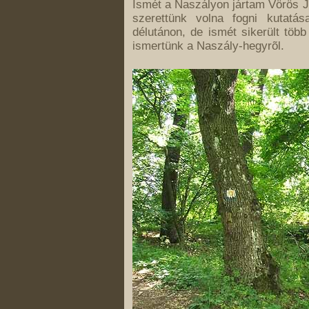
Ismét a Naszályon jártam Vörös 
szerettünk volna fogni kutatás
délutánon, de ismét sikerült töb
ismertünk a Naszály-hegyrõl.